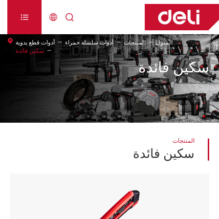



المنزل
المنتجات
أدوات سلسلة حمراء
أدوات قطع يدوية
سكين فائدة
سكين فائدة
المنتجات
سكين فائدة