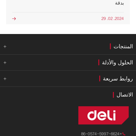
بدقة
2024. 02. 29

المنتجات

الحلول والأدلة

روابط سريعة

الاتصال
+86-0574-5997-6624
