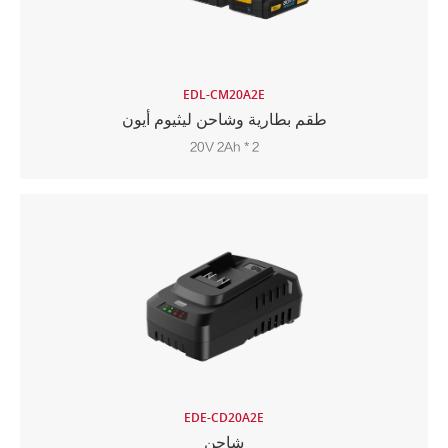
EDL-CM20A2E
طقم بطارية وشاحن ليثيوم أيون
20V 2Ah * 2
EDE-CD20A2E
شاحن