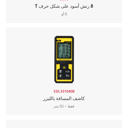
8 رنش أسود على شكل حرف T
8 أو
EDL331040B
كاشف المسافة بالليزر
فقط ~ 50 متر