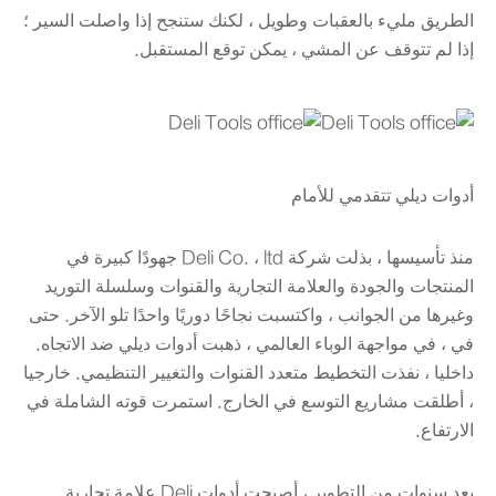
الطريق مليء بالعقبات وطويل ، لكنك ستنجح إذا واصلت السير ؛
إذا لم تتوقف عن المشي ، يمكن توقع المستقبل.
أدوات ديلي تتقدمي للأمام
منذ تأسيسها ، بذلت شركة Deli Co. ، ltd جهودًا كبيرة في
المنتجات والجودة والعلامة التجارية والقنوات وسلسلة التوريد
وغيرها من الجوانب ، واكتسبت نجاحًا دوريًا واحدًا تلو الآخر. حتى
في ، في مواجهة الوباء العالمي ، ذهبت أدوات ديلي ضد الاتجاه.
داخليا ، نفذت التخطيط متعدد القنوات والتغيير التنظيمي. خارجيا
، أطلقت مشاريع التوسع في الخارج. استمرت قوته الشاملة في
الارتفاع.
بعد سنوات من التطوير ، أصبحت أدوات Deli علامة تجارية