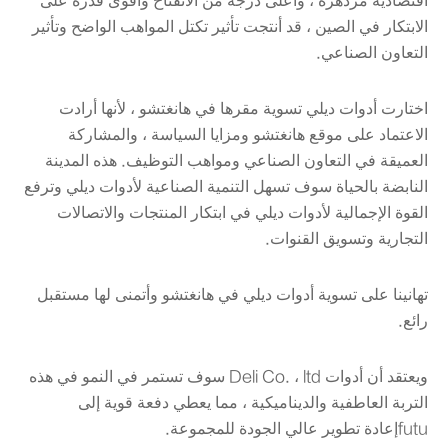
اقتصادية مزدهرة ، وأعلى درجة من الانفتاح وأقوى قدرة على
الابتكار في الصين ، قد أنتجت تأثير تكتل المواهب الواضح وتأثير
التعاون الصناعي.
اختارت أدوات ديلي تسوية مقرها في هانغتشو ، لأنها أرادت
الاعتماد على موقع هانغتشو ومزايا السياسة ، والمشاركة
العميقة في التعاون الصناعي ومواهب التوظيف. هذه المدينة
النابضة بالحياة سوف تسهل التنمية الصناعية لأدوات ديلي وترفع
القوة الإجمالية لأدوات ديلي في ابتكار المنتجات والاتصالات
التجارية وتسويق القنوات.
تهانينا على تسوية أدوات ديلي في هانغتشو وأتمنى لها مستقبل
رائع.
ويعتقد أن أدوات Deli Co. ، ltd سوف تستمر في النمو في هذه
التربة العاطفية والديناميكية ، مما يعطي دفعة قوية إلى
futuإعادة تطوير عالي الجودة للمجموعة.