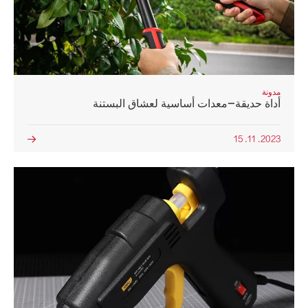
مدونة
أداة حديقة-معدات أساسية لعشاق البستنة
2023. 11. 15
