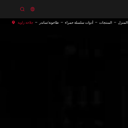


المنزل
المنتجات
أدوات سلسلة حمراء
طاحونة/ساندر
جلاخة زاوية