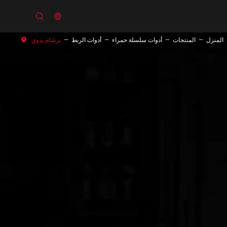


المنزل
المنتجات
أدوات سلسلة حمراء
أدوات الربط
برشام يدوي