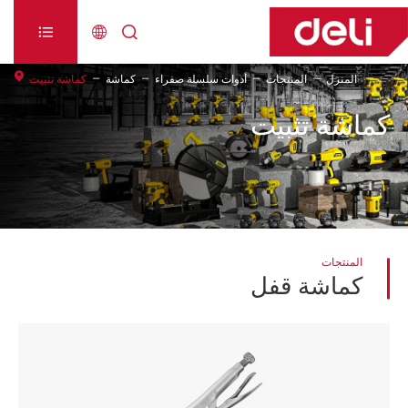



المنزل
المنتجات
أدوات سلسلة صفراء
كماشة
كماشة تثبيت
كماشة تثبيت
المنتجات
كماشة قفل