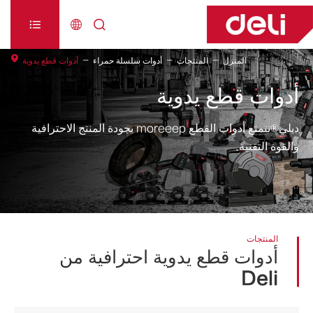



المنزل
المنتجات
أدوات سلسلة حمراء
أدوات قطع يدوية
أدوات قطع يدوية
ديلي®تتمتع أدوات القطع moreeep بجودة المنتج الاحترافية
والقوة التقنية.
المنتجات
أدوات قطع يدوية احترافية من
Deli