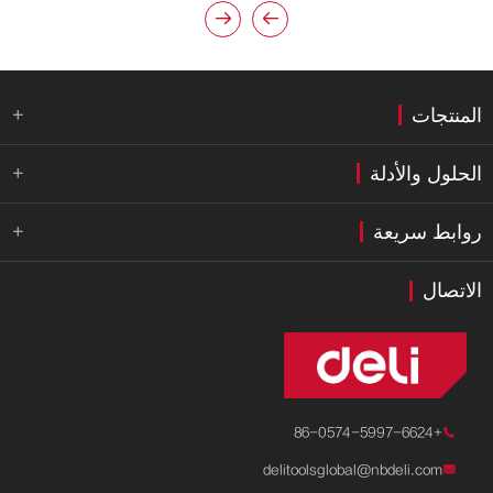


المنتجات

الحلول والأدلة

روابط سريعة

الاتصال
+86-0574-5997-6624

delitoolsglobal@nbdeli.com
