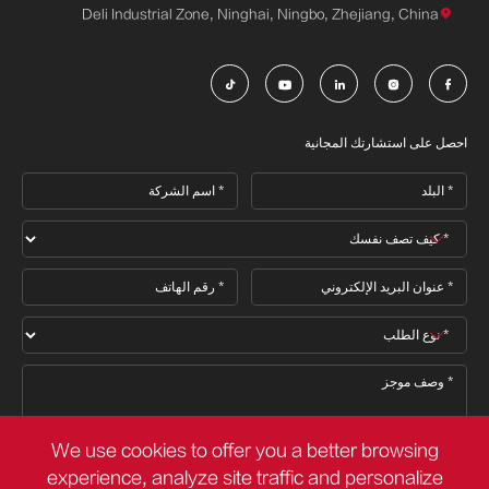
Deli Industrial Zone, Ninghai, Ningbo, Zhejiang, China






احصل على استشارتك المجانية
We use cookies to offer you a better browsing
experience, analyze site traffic and personalize