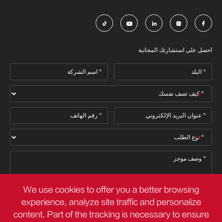





احصل على استشارتك المجانية
We use cookies to offer you a better browsing
experience, analyze site traffic and personalize
content. Part of the tracking is necessary to ensure
