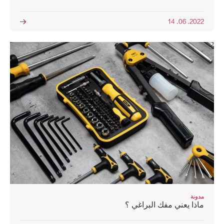
2022. 06. 14

مدونة
ماذا يعني مفك البراغي ؟