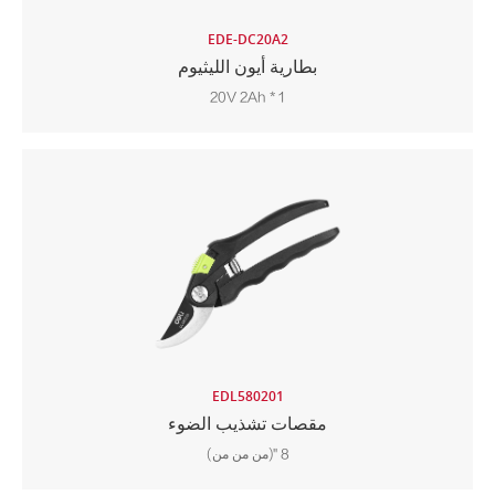
EDE-DC20A2
بطارية أيون الليثيوم
20V 2Ah * 1
EDL580201
مقصات تشذيب الضوء
8 "(من من من)