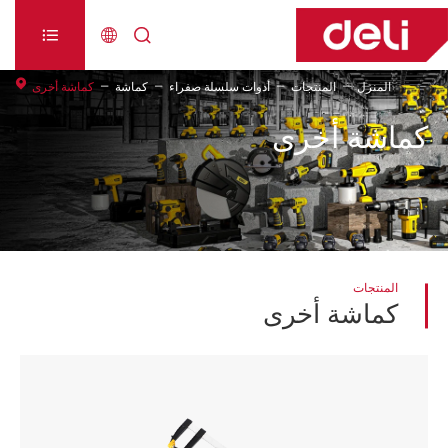



المنزل
المنتجات
أدوات سلسلة صفراء
كماشة
كماشة أخرى
كماشة أخرى
المنتجات
كماشة أخرى