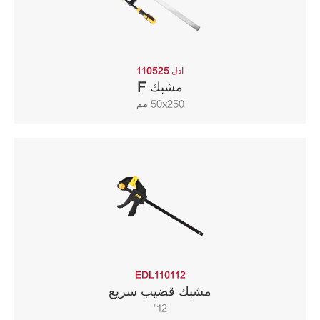
ادل 110525
مشبك F
50x250 مم
EDL110112
مشبك قضيب سريع
12"